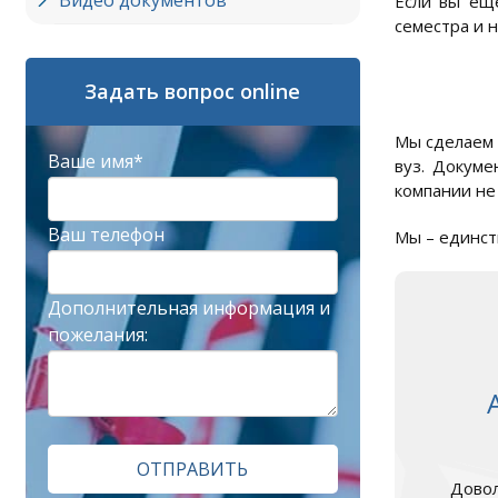
Видео документов
Если вы еще
семестра и 
Задать вопрос online
Мы сделаем 
Ваше имя*
вуз. Докуме
компании не 
Ваш телефон
Мы – единст
Дополнительная информация и
пожелания:
ОТПРАВИТЬ
Довол