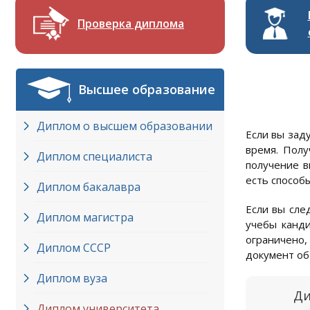
Проверка диплома
Высшее образование
Диплом о высшем образовании
Если вы зад
время. Полу
Диплом специалиста
получение в
есть способ
Диплом бакалавра
Если вы сле
Диплом магистра
учебы канди
ограничено,
Диплом СССР
документ об
Диплом вуза
Ди
Диплом университета