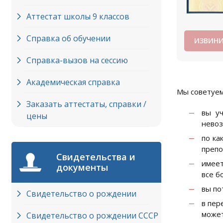
Аттестат школы 9 классов
Справка об обучении
ИЗВИНИ
Справка-вызов на сессию
Академическая справка
Мы советуем
Заказать аттестаты, справки /
вы у
цены
невоз
по ка
препо
Свидетельства и
имеет
документы
все б
вы по
Свидетельство о рождении
в пер
может
Свидетельство о рождении СССР