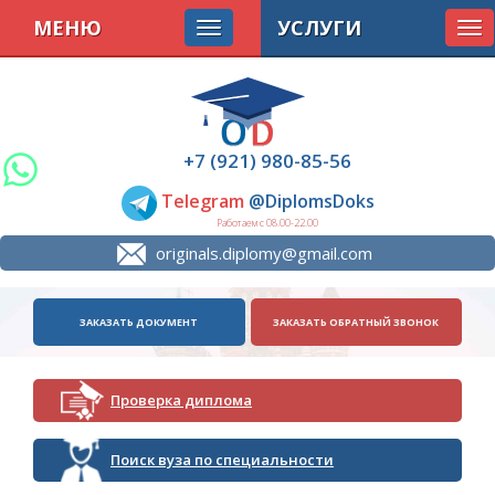
МЕНЮ
УСЛУГИ
Tog
nav
+7 (921) 980-85-56
Telegram
@DiplomsDoks
Работаем с 08.00-22.00
originals.diplomy@gmail.com
ЗАКАЗАТЬ ДОКУМЕНТ
ЗАКАЗАТЬ ОБРАТНЫЙ ЗВОНОК
Проверка диплома
Поиск вуза по специальности