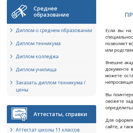
Среднее
ПР
образование
Диплом о среднем образовании
Если вы на
специальнос
Диплом техникума
позволяет в
или родстве
Диплом колледжа
Внешне акад
документе 
Диплом училища
можете оста
непросвеще
Заказать диплом техникума /
цены
Вы поинтере
сможете зад
определитьс
Аттестаты, справки
Для оформле
сайте, а так
Аттестат школы 11 классов