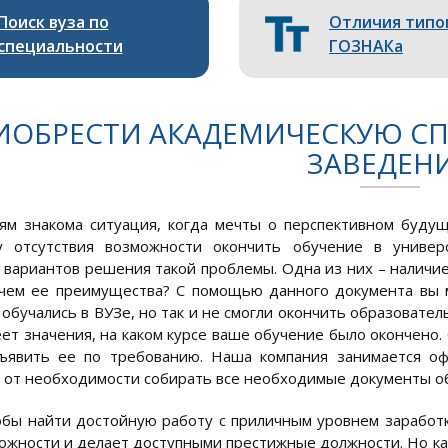
Поиск вуза по
Отличия типо
специальности
ГОЗНАКа
ИОБРЕСТИ АКАДЕМИЧЕСКУЮ СП
ЗАВЕДЕН
м знакома ситуация, когда мечты о перспективном буду
у отсутствия возможности окончить обучение в универ
вариантов решения такой проблемы. Одна из них – наличие 
 чем ее преимущества? С помощью данного документа вы 
 обучались в ВУЗе, но так и не смогли окончить образовате
еет значения, на каком курсе ваше обучение было окончено. 
ъявить ее по требованию. Наша компания занимается оф
с от необходимости собирать все необходимые документы об
обы найти достойную работу с приличным уровнем заработ
ожности и делает доступными престижные должности. Но как 