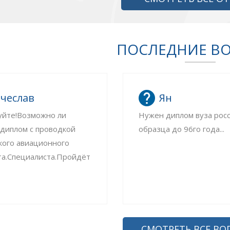
ПОСЛЕДНИЕ В
чеслав
Ян
уйте!Возможно ли
Нужен диплом вуза рос
 диплом с проводкой
образца до 96го года...
кого авиационного
та.Специалиста.Пройдёт
СМОТРЕТЬ ВСЕ ВО