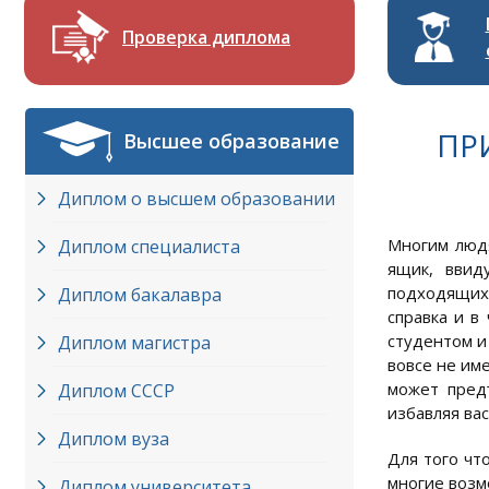
Проверка диплома
ПР
Высшее образование
Диплом о высшем образовании
Многим людя
Диплом специалиста
ящик, ввид
подходящих 
Диплом бакалавра
справка и в
студентом и
Диплом магистра
вовсе не им
может пред
Диплом СССР
избавляя ва
Диплом вуза
Для того чт
многие возм
Диплом университета